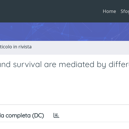
Home
Sfo
ticolo in rivista
and survival are mediated by differ
a completa (DC)