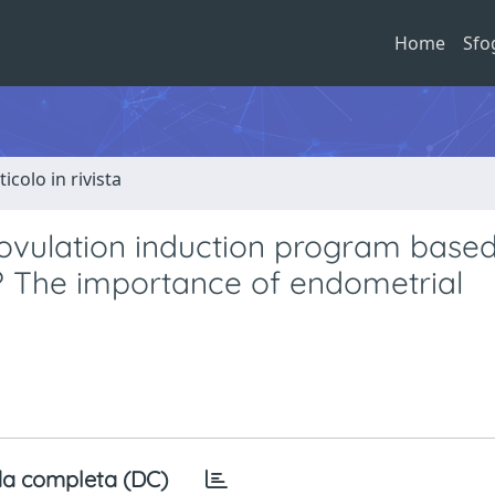
Home
Sfo
ticolo in rivista
ul ovulation induction program base
? The importance of endometrial
a completa (DC)