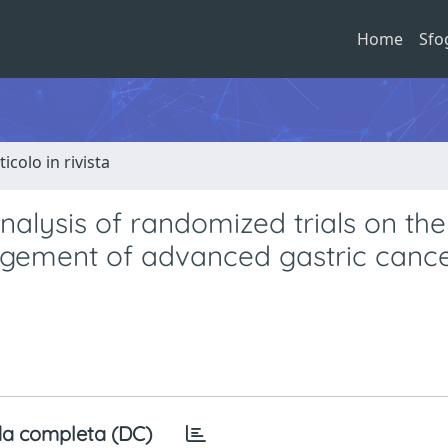
Home
Sfo
ticolo in rivista
alysis of randomized trials on the
agement of advanced gastric cance
a completa (DC)