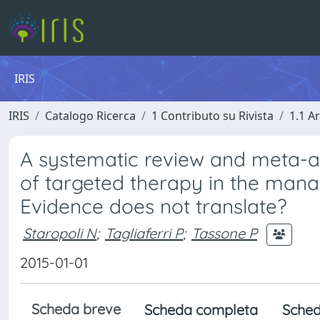
IRIS
IRIS
Catalogo Ricerca
1 Contributo su Rivista
1.1 Ar
A systematic review and meta-an
of targeted therapy in the man
Evidence does not translate?
Staropoli N
;
Tagliaferri P
;
Tassone P
2015-01-01
Scheda breve
Scheda completa
Sched