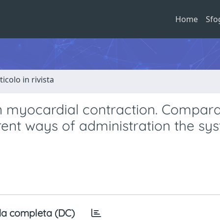
Home
Sfo
ticolo in rivista
n myocardial contraction. Compara
erent ways of administration the sys
a completa (DC)