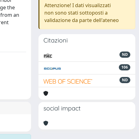
ridol
Attenzione! I dati visualizzati
ge the
non sono stati sottoposti a
s from an
validazione da parte dell'ateneo
rent
Citazioni
ND
106
ND
social impact