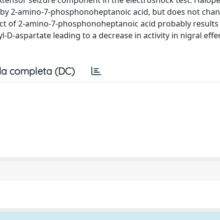
tensor seizure component in the electroshock test. Halope
 by 2-amino-7-phosphonoheptanoic acid, but does not chan
ffect of 2-amino-7-phosphonoheptanoic acid probably result
l-D-aspartate leading to a decrease in activity in nigral effe
a completa (DC)