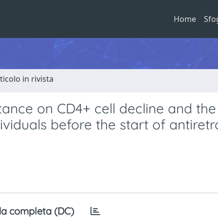
Home
Sfo
ticolo in rivista
tance on CD4+ cell decline and the 
ividuals before the start of antiretr
a completa (DC)