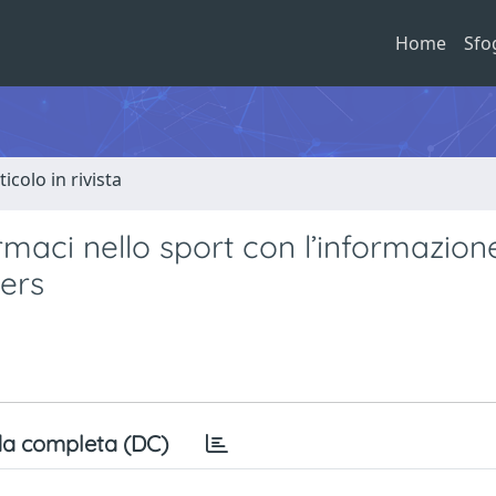
Home
Sfo
ticolo in rivista
armaci nello sport con l’informazion
ders
a completa (DC)