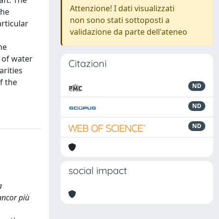
aft. The
Attenzione! I dati visualizzati
the
non sono stati sottoposti a
rticular
validazione da parte dell'ateneo
he
 of water
Citazioni
arities
f the
ND
ND
ND
social impact
a
ancor più