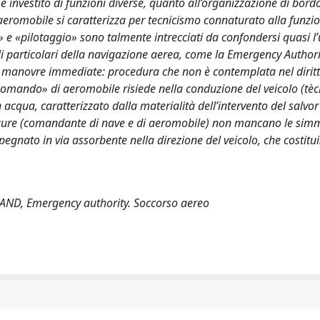
 investito di funzioni diverse, quanto all’organizzazione di bordo
’aeromobile si caratterizza per tecnicismo connaturato alla funzi
 e «pilotaggio» sono talmente intrecciati da confondersi quasi l
ili particolari della navigazione aerea, come la Emergency Authori
di manovre immediate: procedura che non è contemplata nel dirit
«comando» di aeromobile risiede nella conduzione del veicolo (tè
acqua, caratterizzato dalla materialità dell’intervento del salvor
igure (comandante di nave e di aeromobile) non mancano le simme
nato in via assorbente nella direzione del veicolo, che costitui
ND, Emergency authority. Soccorso aereo