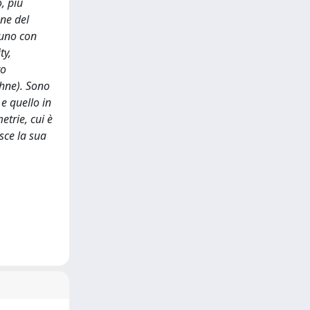
, più
one del
’uno con
ty,
to
chne). Sono
 e quello in
trie, cui è
sce la sua