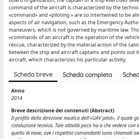
board organization, the captain of a ship exercises sev
command of the aircraft is characterized by the technical
«command» and «piloting » are so intertwined to be al
aspects of air navigation, such as the Emergency Autho
maneuvers, which is not governed by maritime law. This 
«command» of an aircraft is the operation of the vehicle
rescue, characterized by the material action of the salv
between the ship and aircraft captains and points out th
aircraft, which characterizes his particular activity.
Scheda breve
Scheda completa
Sched
Anno
2014
Breve descrizione dei contenuti (Abstract)
Il profilo della direzione nautica dell’«UAV pilot», il quale 
conduzione tecnica. Tale attività poco ha a che vedere con 
quello di nave, ove i rispettivi comandanti sono chiamati