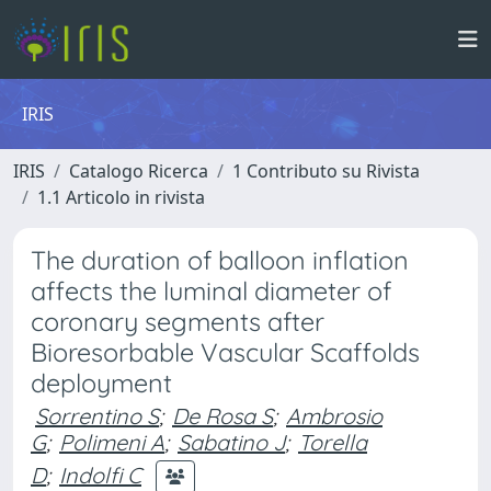
IRIS
IRIS
Catalogo Ricerca
1 Contributo su Rivista
1.1 Articolo in rivista
The duration of balloon inflation
affects the luminal diameter of
coronary segments after
Bioresorbable Vascular Scaffolds
deployment
Sorrentino S
;
De Rosa S
;
Ambrosio
G
;
Polimeni A
;
Sabatino J
;
Torella
D
;
Indolfi C