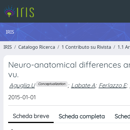
IRIS
IRIS
Catalogo Ricerca
1 Contributo su Rivista
1.1 Ar
Neuro-anatomical differences am
vu.
Aguglia U
;
Labate A
;
Ferlazzo E
;
Conceptualization
2015-01-01
Scheda breve
Scheda completa
Sched