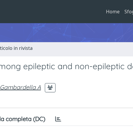
Home
Sfo
ticolo in rivista
ong epileptic and non-epileptic d
Gambardella A
a completa (DC)