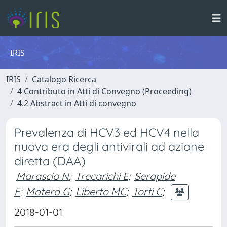
IRIS
IRIS
Catalogo Ricerca
4 Contributo in Atti di Convegno (Proceeding)
4.2 Abstract in Atti di convegno
Prevalenza di HCV3 ed HCV4 nella
nuova era degli antivirali ad azione
diretta (DAA)
Marascio N
;
Trecarichi E
;
Serapide
F
;
Matera G
;
Liberto MC
;
Torti C
;
2018-01-01