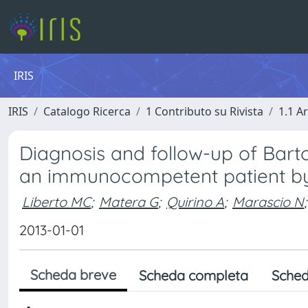
IRIS
IRIS
Catalogo Ricerca
1 Contributo su Rivista
1.1 Ar
Diagnosis and follow-up of Barto
an immunocompetent patient by 
Liberto MC
;
Matera G
;
Quirino A
;
Marascio N
;
2013-01-01
Scheda breve
Scheda completa
Sched