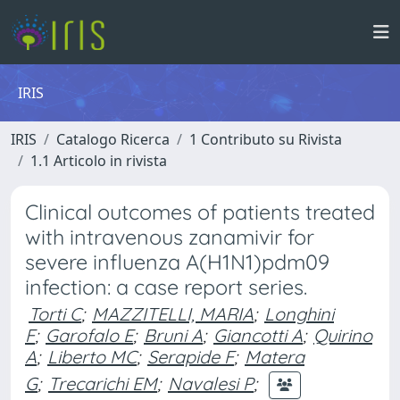
IRIS
IRIS
Catalogo Ricerca
1 Contributo su Rivista
1.1 Articolo in rivista
Clinical outcomes of patients treated
with intravenous zanamivir for
severe influenza A(H1N1)pdm09
infection: a case report series.
Torti C
;
MAZZITELLI, MARIA
;
Longhini
F
;
Garofalo E
;
Bruni A
;
Giancotti A
;
Quirino
A
;
Liberto MC
;
Serapide F
;
Matera
G
;
Trecarichi EM
;
Navalesi P
;