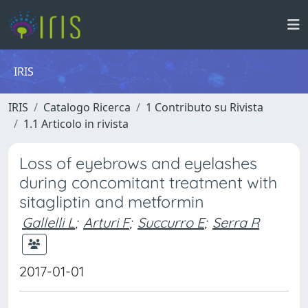
IRIS
IRIS
Catalogo Ricerca
1 Contributo su Rivista
1.1 Articolo in rivista
Loss of eyebrows and eyelashes
during concomitant treatment with
sitagliptin and metformin
Gallelli L
;
Arturi F
;
Succurro E
;
Serra R
2017-01-01