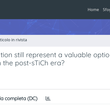
Home
Sfo
ticolo in rivista
ion still represent a valuable optio
 the post-sTiCh era?
a completa (DC)