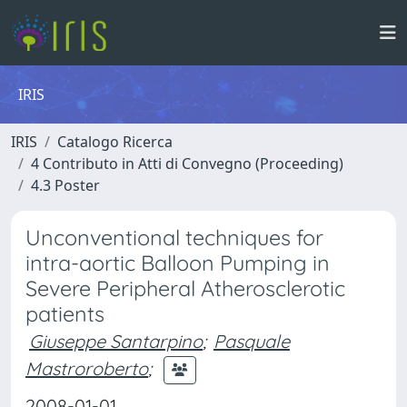
IRIS
IRIS
Catalogo Ricerca
4 Contributo in Atti di Convegno (Proceeding)
4.3 Poster
Unconventional techniques for
intra-aortic Balloon Pumping in
Severe Peripheral Atherosclerotic
patients
Giuseppe Santarpino
;
Pasquale
Mastroroberto
;
2008-01-01