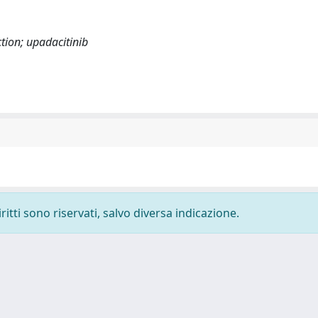
ction; upadacitinib
ritti sono riservati, salvo diversa indicazione.