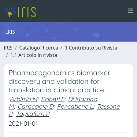
IRIS
IRIS
Catalogo Ricerca
1 Contributo su Rivista
1.1 Articolo in rivista
Pharmacogenomics biomarker
discovery and validation for
translation in clinical practice.
Arbitrio M
;
Scionti F
;
Di Martino
M
;
Caracciolo D
;
Pensabene L
;
Tassone
P
;
Tagliaferri P
2021-01-01