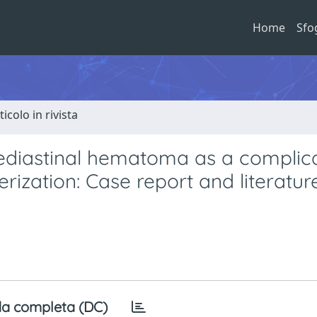
Home
Sfo
ticolo in rivista
 mediastinal hematoma as a complic
rization: Case report and literatur
a completa (DC)