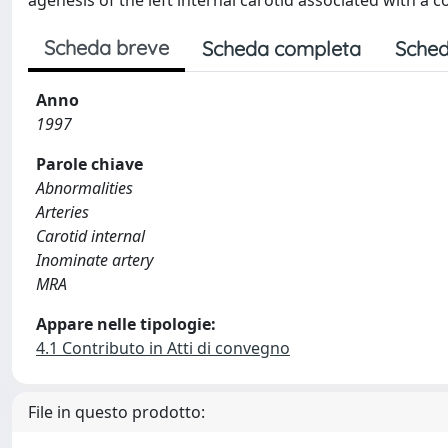
agenesis of the left internal carotid associated with a
Scheda breve
Scheda completa
Sched
Anno
1997
Parole chiave
Abnormalities
Arteries
Carotid internal
Inominate artery
MRA
Appare nelle tipologie:
4.1 Contributo in Atti di convegno
File in questo prodotto: