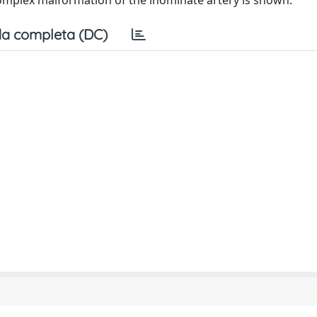
 complex malformation of the inominate artery is shown.
a completa (DC)