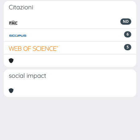
Citazioni
ND
6
5
social impact
Powered by
IRIS
-
about IRIS
-
Utilizzo dei cookie
Copyright © 2026