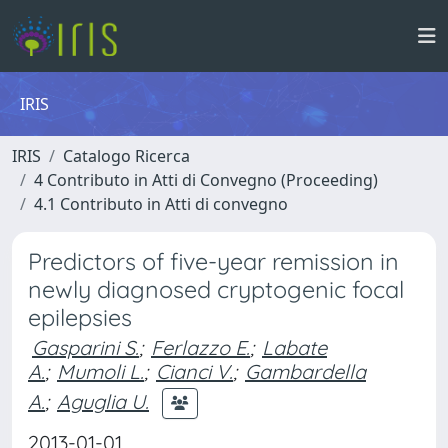
IRIS
IRIS
Catalogo Ricerca
4 Contributo in Atti di Convegno (Proceeding)
4.1 Contributo in Atti di convegno
Predictors of five-year remission in
newly diagnosed cryptogenic focal
epilepsies
Gasparini S.
;
Ferlazzo E.
;
Labate
A.
;
Mumoli L.
;
Cianci V.
;
Gambardella
A.
;
Aguglia U.
2013-01-01