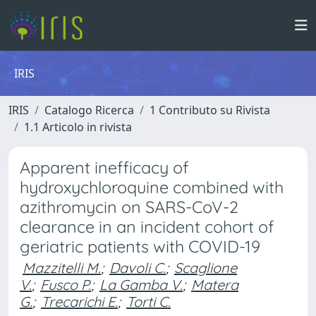
IRIS
IRIS
Catalogo Ricerca
1 Contributo su Rivista
1.1 Articolo in rivista
Apparent inefficacy of
hydroxychloroquine combined with
azithromycin on SARS-CoV-2
clearance in an incident cohort of
geriatric patients with COVID-19
Mazzitelli M.
;
Davoli C.
;
Scaglione
V.
;
Fusco P.
;
La Gamba V.
;
Matera
G.
;
Trecarichi E.
;
Torti C.