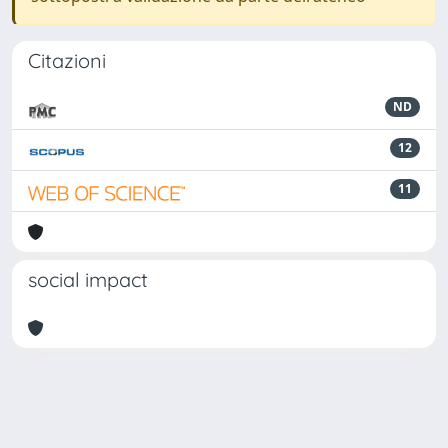
Citazioni
ND
12
11
social impact
Powered by
IRIS
-
about IRIS
-