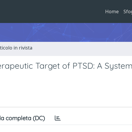
Home
Sfo
ticolo in rivista
apeutic Target of PTSD: A System
a completa (DC)