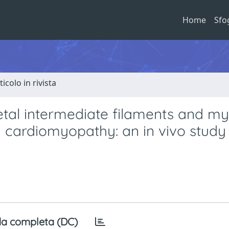
Home
Sfo
ticolo in rivista
etal intermediate filaments and m
ed cardiomyopathy: an in vivo study 
a completa (DC)