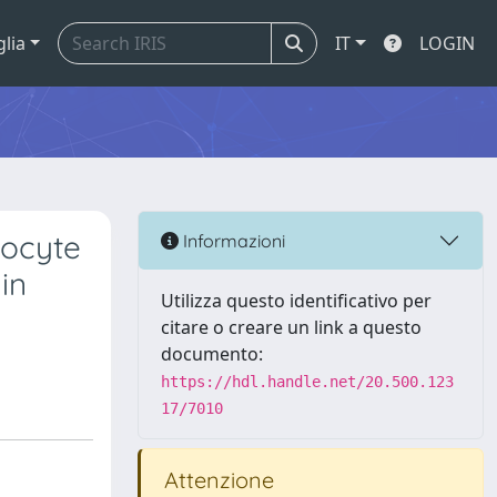
glia
IT
LOGIN
yocyte
Informazioni
in
Utilizza questo identificativo per
citare o creare un link a questo
documento:
https://hdl.handle.net/20.500.123
17/7010
Attenzione