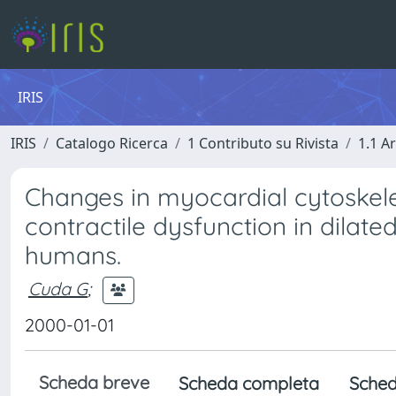
IRIS
IRIS
Catalogo Ricerca
1 Contributo su Rivista
1.1 Ar
Changes in myocardial cytoskel
contractile dysfunction in dilat
humans.
Cuda G
;
2000-01-01
Scheda breve
Scheda completa
Sched