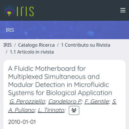
IRIS
IRIS
Catalogo Ricerca
1 Contributo su Rivista
1.1 Articolo in rivista
A Fluidic Motherboard for
Multiplexed Simultaneous and
Modular Detection in Microfluidic
Systems for Biological Application
G. Perozziello
;
Candeloro P
;
F. Gentile
;
S.
A. Pullano
;
L. Tirinato
;
2010-01-01