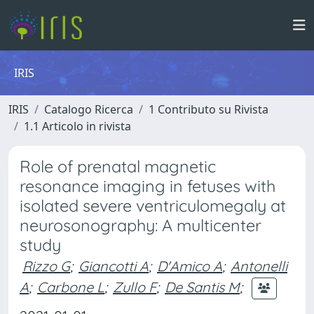
IRIS
IRIS
Catalogo Ricerca
1 Contributo su Rivista
1.1 Articolo in rivista
Role of prenatal magnetic
resonance imaging in fetuses with
isolated severe ventriculomegaly at
neurosonography: A multicenter
study
Rizzo G
;
Giancotti A
;
D'Amico A
;
Antonelli
A
;
Carbone L
;
Zullo F
;
De Santis M
;