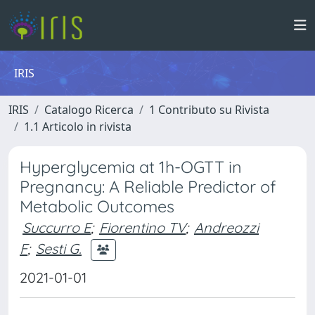
IRIS
IRIS
Catalogo Ricerca
1 Contributo su Rivista
1.1 Articolo in rivista
Hyperglycemia at 1h-OGTT in
Pregnancy: A Reliable Predictor of
Metabolic Outcomes
Succurro E
;
Fiorentino TV
;
Andreozzi
F
;
Sesti G.
2021-01-01