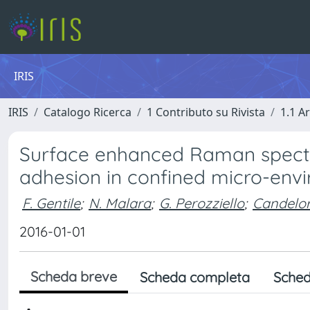
IRIS
IRIS
Catalogo Ricerca
1 Contributo su Rivista
1.1 Ar
Surface enhanced Raman spect
adhesion in confined micro-env
F. Gentile
;
N. Malara
;
G. Perozziello
;
Candelor
2016-01-01
Scheda breve
Scheda completa
Sched