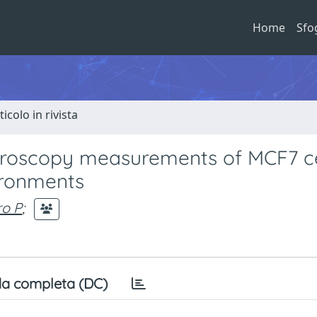
Home
Sfo
ticolo in rivista
roscopy measurements of MCF7 ce
ironments
o P
;
a completa (DC)