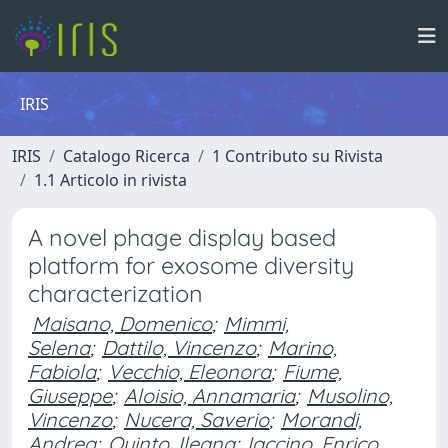
IRIS
IRIS
Catalogo Ricerca
1 Contributo su Rivista
1.1 Articolo in rivista
A novel phage display based
platform for exosome diversity
characterization
Maisano, Domenico
;
Mimmi,
Selena
;
Dattilo, Vincenzo
;
Marino,
Fabiola
;
Vecchio, Eleonora
;
Fiume,
Giuseppe
;
Aloisio, Annamaria
;
Musolino,
Vincenzo
;
Nucera, Saverio
;
Morandi,
Andrea
;
Quinto, Ileana
;
Iaccino, Enrico