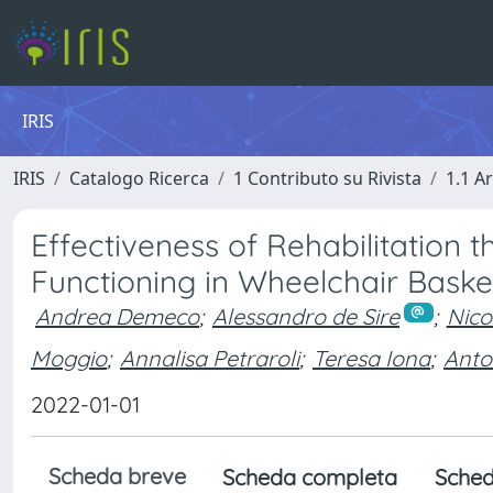
IRIS
IRIS
Catalogo Ricerca
1 Contributo su Rivista
1.1 Ar
Effectiveness of Rehabilitation
Functioning in Wheelchair Basketb
Andrea Demeco
;
Alessandro de Sire
;
Nico
Moggio
;
Annalisa Petraroli
;
Teresa Iona
;
Anto
2022-01-01
Scheda breve
Scheda completa
Sched