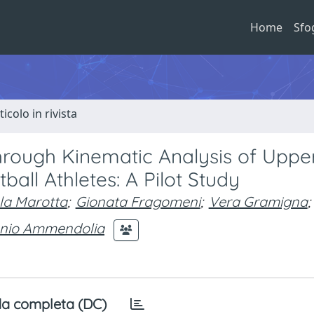
Home
Sfo
ticolo in rivista
 through Kinematic Analysis of Upp
all Athletes: A Pilot Study
la Marotta
;
Gionata Fragomeni
;
Vera Gramigna
;
nio Ammendolia
a completa (DC)