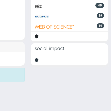
ND
19
19
social impact