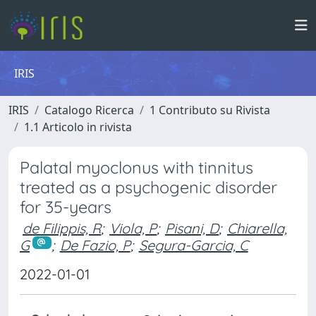
IRIS
IRIS
Catalogo Ricerca
1 Contributo su Rivista
1.1 Articolo in rivista
Palatal myoclonus with tinnitus
treated as a psychogenic disorder
for 35-years
de Filippis, R
;
Viola, P
;
Pisani, D
;
Chiarella,
G
;
De Fazio, P
;
Segura-Garcia, C
2022-01-01