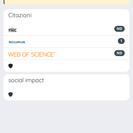
Citazioni
ND
1
ND
social impact
Powered by
IRIS
-
about IRIS
-