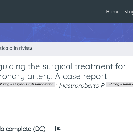
Home
Sfo
ticolo in rivista
uiding the surgical treatment for
ronary artery: A case report
;
Mastroroberto P.
riting – Original Draft Preparation
Writing – Review
a completa (DC)