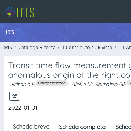
IRIS
IRIS
Catalogo Ricerca
1 Contributo su Rivista
1.1 Ar
Transit time flow measurement g
anomalous origin of the right co
Jiritano F
;
Aiello V
;
Serraino GF
Conceptualization
W
2022-01-01
Scheda breve
Scheda completa
Sched