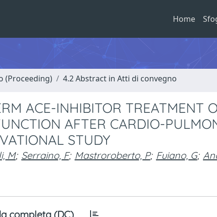
Home
Sfo
no (Proceeding)
4.2 Abstract in Atti di convegno
ERM ACE-INHIBITOR TREATMENT 
FUNCTION AFTER CARDIO-PULMO
RVATIONAL STUDY
i, M
;
Serraino, F
;
Mastroroberto, P
;
Fuiano, G
;
And
a completa (DC)