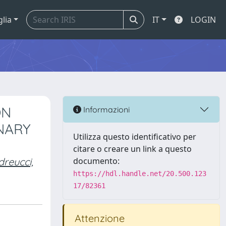
glia
IT
LOGIN
ON
Informazioni
NARY
Utilizza questo identificativo per
citare o creare un link a questo
reucci,
documento:
https://hdl.handle.net/20.500.123
17/82361
Attenzione