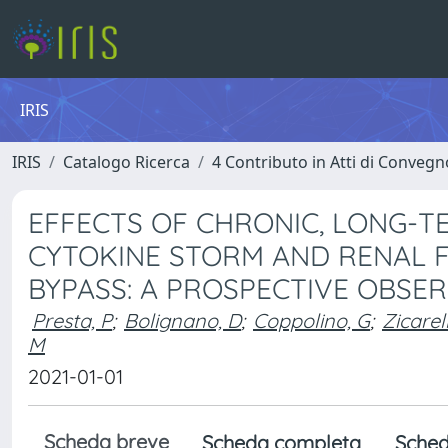
IRIS
IRIS
Catalogo Ricerca
4 Contributo in Atti di Conveg
EFFECTS OF CHRONIC, LONG-T
CYTOKINE STORM AND RENAL 
BYPASS: A PROSPECTIVE OBSE
Presta, P
;
Bolignano, D
;
Coppolino, G
;
Zicarell
M
2021-01-01
Scheda breve
Scheda completa
Sched