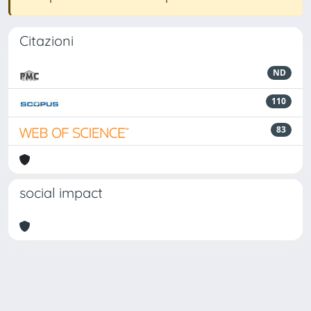
Citazioni
ND
110
83
social impact
Powered by
IRIS
-
about IRIS
-