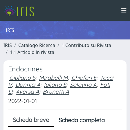
IRIS
IRIS
Catalogo Ricerca
1 Contributo su Rivista
1.1 Articolo in rivista
Endocrines
Giuliano S
;
Mirabelli M
;
Chiefari E
;
Tocci
V
;
Donnici A
;
Iuliano S
;
Salatino A
;
Foti
D
;
Aversa A
;
Brunetti A
2022-01-01
Scheda breve
Scheda completa