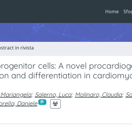
Home
Sfo
stract in rivista
ogenitor cells: A novel procardiog
on and differentiation in cardiomy
, Mariangela
;
Salerno, Luca
;
Molinaro, Claudia
;
Sa
orella, Daniele