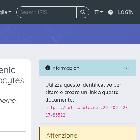
glia
IT
LOGIN
enic
Informazioni
ocytes
Utilizza questo identificativo per
citare o creare un link a questo
lerno,
documento:
https://hdl.handle.net/20.500.123
17/85522
Attenzione