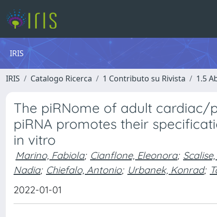
IRIS
IRIS
Catalogo Ricerca
1 Contributo su Rivista
1.5 Ab
The piRNome of adult cardiac/pr
piRNA promotes their specificati
in vitro
Marino, Fabiola
;
Cianflone, Eleonora
;
Scalise
Nadia
;
Chiefalo, Antonio
;
Urbanek, Konrad
;
T
2022-01-01