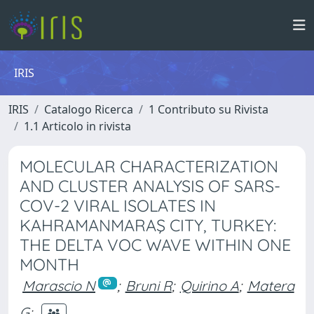
IRIS
IRIS
Catalogo Ricerca
1 Contributo su Rivista
1.1 Articolo in rivista
MOLECULAR CHARACTERIZATION
AND CLUSTER ANALYSIS OF SARS-
COV-2 VIRAL ISOLATES IN
KAHRAMANMARAŞ CITY, TURKEY:
THE DELTA VOC WAVE WITHIN ONE
MONTH
Marascio N
;
Bruni R
;
Quirino A
;
Matera
G
;