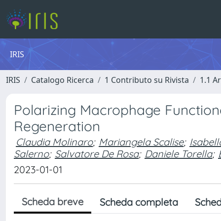
IRIS
IRIS
Catalogo Ricerca
1 Contributo su Rivista
1.1 Ar
Polarizing Macrophage Function
Regeneration
Claudia Molinaro
;
Mariangela Scalise
;
Isabel
Salerno
;
Salvatore De Rosa
;
Daniele Torella
;
2023-01-01
Scheda breve
Scheda completa
Sched