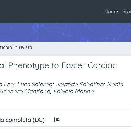
Home
Sfo
ticolo in rivista
al Phenotype to Foster Cardiac
la Leo
;
Luca Salerno
;
Jolanda Sabatino
;
Nadia
Eleonora Cianflone
;
Fabiola Marino
a completa (DC)