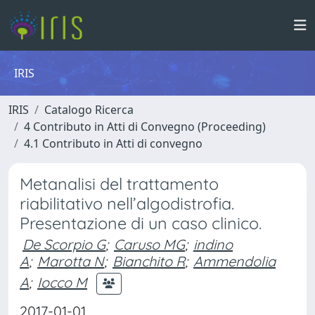
IRIS
IRIS
Catalogo Ricerca
4 Contributo in Atti di Convegno (Proceeding)
4.1 Contributo in Atti di convegno
Metanalisi del trattamento
riabilitativo nell’algodistrofia.
Presentazione di un caso clinico.
De Scorpio G
;
Caruso MG
;
indino
A
;
Marotta N
;
Bianchito R
;
Ammendolia
A
;
Iocco M
2017-01-01