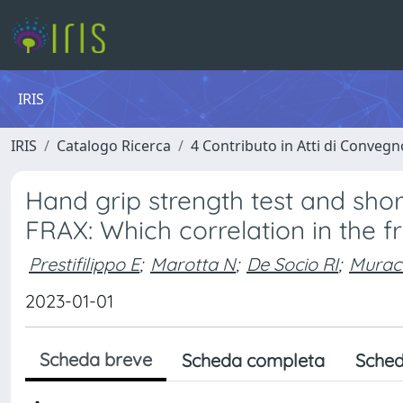
IRIS
IRIS
Catalogo Ricerca
4 Contributo in Atti di Conveg
Hand grip strength test and sho
FRAX: Which correlation in the f
Prestifilippo E
;
Marotta N
;
De Socio RI
;
Murac
2023-01-01
Scheda breve
Scheda completa
Sched