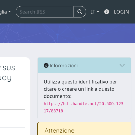
glia
IT
LOGIN
rsus
Informazioni
tudy
Utilizza questo identificativo per
citare o creare un link a questo
documento:
https://hdl.handle.net/20.500.123
17/88718
Attenzione