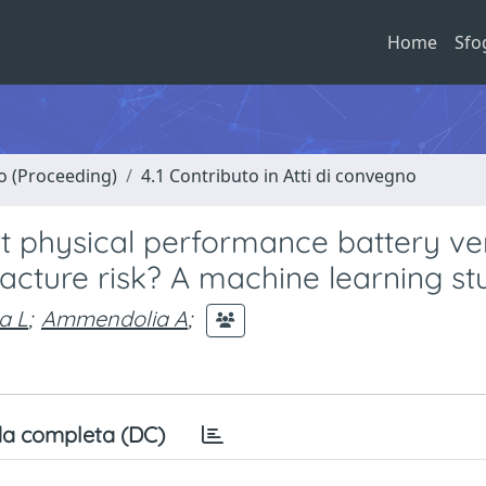
Home
Sfo
no (Proceeding)
4.1 Contributo in Atti di convegno
rt physical performance battery ve
racture risk? A machine learning s
a L
;
Ammendolia A
;
a completa (DC)