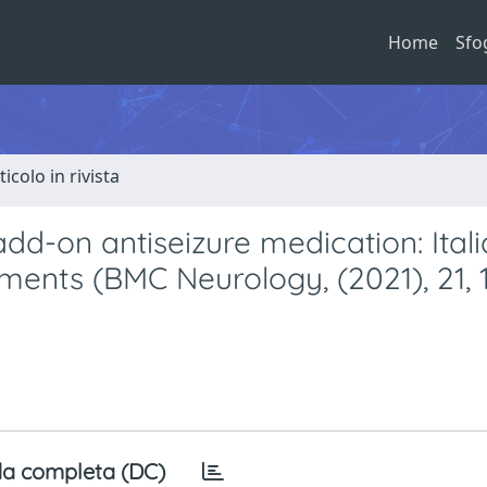
Home
Sfo
ticolo in rivista
add-on antiseizure medication: Ital
ments (BMC Neurology, (2021), 21, 1,
a completa (DC)