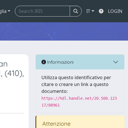
glia
IT
LOGIN
ian
Informazioni
 (410),
Utilizza questo identificativo per
citare o creare un link a questo
documento:
https://hdl.handle.net/20.500.123
17/88961
Attenzione