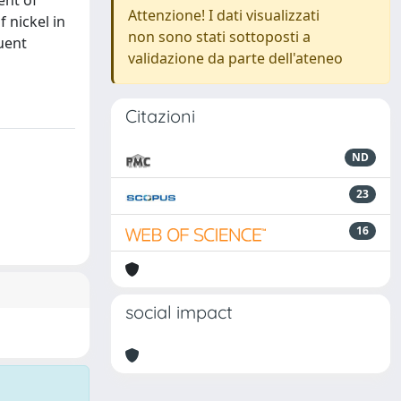
ent of
Attenzione! I dati visualizzati
f nickel in
non sono stati sottoposti a
uent
validazione da parte dell'ateneo
Citazioni
ND
23
16
social impact