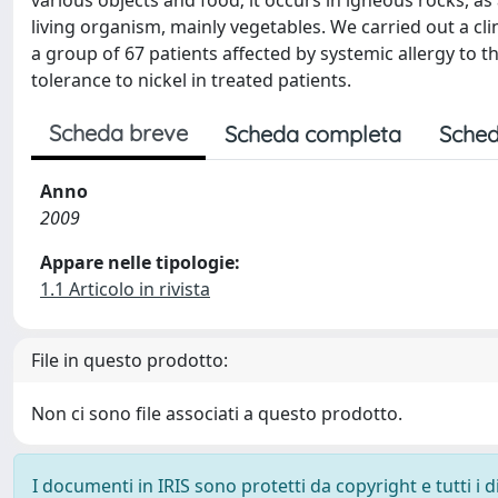
various objects and food; it occurs in igneous rocks, as
living organism, mainly vegetables. We carried out a clin
a group of 67 patients affected by systemic allergy to 
tolerance to nickel in treated patients.
Scheda breve
Scheda completa
Sched
Anno
2009
Appare nelle tipologie:
1.1 Articolo in rivista
File in questo prodotto:
Non ci sono file associati a questo prodotto.
I documenti in IRIS sono protetti da copyright e tutti i di