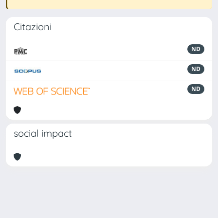
Citazioni
ND
ND
ND
social impact
Powered by
IRIS
-
about IRIS
-