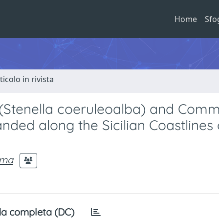
Home
Sfo
ticolo in rivista
s (Stenella coeruleoalba) and Com
nded along the Sicilian Coastlines 
lma
a completa (DC)