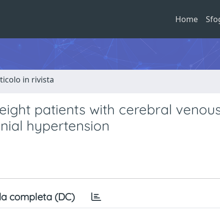
Home
Sfo
ticolo in rivista
weight patients with cerebral venou
nial hypertension
a completa (DC)