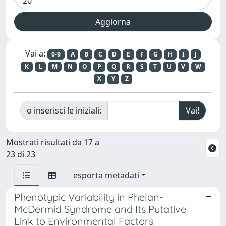
Vai a:
0-9
A
B
C
D
E
F
G
H
I
J
K
L
M
N
O
P
Q
R
S
T
U
V
W
X
Y
Z
o inserisci le iniziali:
Mostrati risultati da 17 a
23 di 23
esporta metadati
Phenotypic Variability in Phelan-
McDermid Syndrome and Its Putative
Link to Environmental Factors